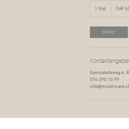
40
Schweizer
1 Std.
1
CHF 4
Franken
S
t
d
Weiter
Kontaktangabe
Gamsabetaweg 4, Wa
076 295 10 99
info@myskincare.c
Skincare by Chantale
Tel