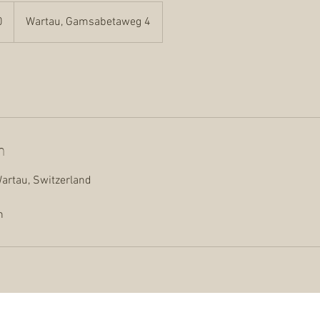
0
Wartau, Gamsabetaweg 4
n
rtau, Switzerland
h
efon
Öffnungszeiten