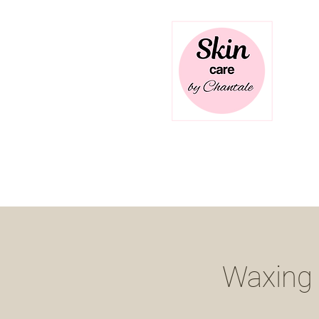
Sk
be
Home
Angebot
Waxing 