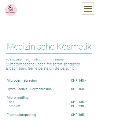
Skin care by Chantale
you
be
t
iful
Online Termin vereinbaren
Medizinische Kosmetik
Wirksame, zielgerichtete und sichere
Symptombehandlungen mit sofort sichtbaren
Ergebnissen.​ Gerne berate ich Sie persönlich.
Microdermabrasion
CHF 145.-
Hydra Facials - Dermabrasion
CHF 160.-
Microneedling
Zone
CHF 135.-
Komplett
CHF 230.-
Fruchtsäurepeeling
CHF 165.-