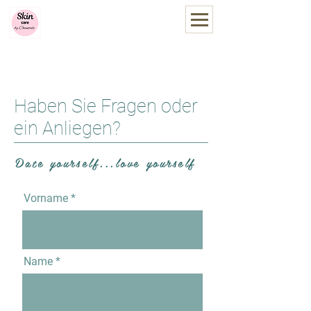
Skin care by Chantale
you
be
t
iful
Online Termin vereinbaren
Haben Sie Fragen oder
ein Anliegen?
Date yourself...love yourself
Vorname
Name