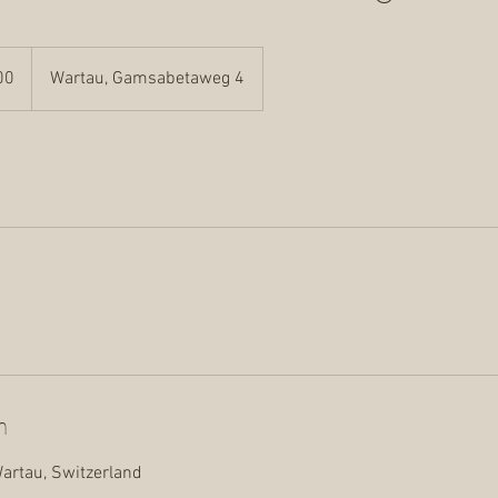
00
Wartau, Gamsabetaweg 4
n
rtau, Switzerland