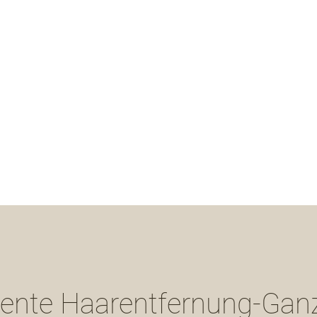
in care by Chantale
you
t
iful
Online Term
Impressionen
Produkte
Book Online
nte Haarentfernung-Ganz