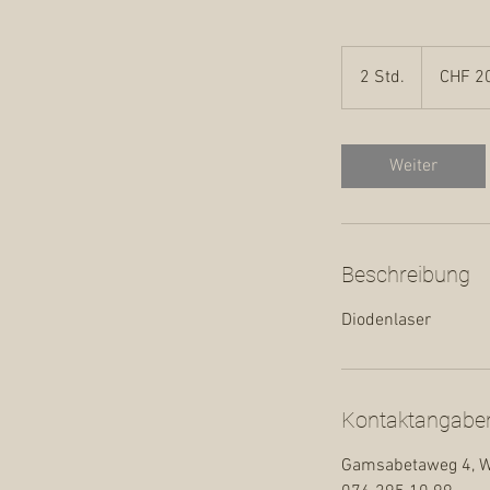
200
Schweizer
2 Std.
2
CHF 2
Franken
S
t
d
Weiter
.
Beschreibung
Diodenlaser
Kontaktangabe
Gamsabetaweg 4, Wa