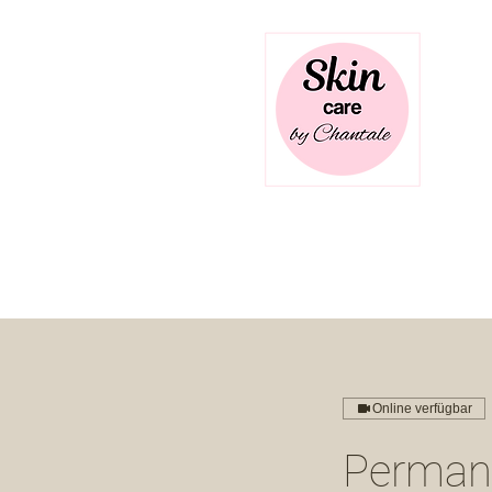
Sk
be
Home
Angebot
Online verfügbar
Permane