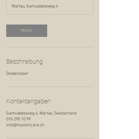
M
Wartau, Gamsabetaweg 4
i
n
.
Weiter
Beschreibung
Diodenlaser
Kontaktangaben
Gamsabetaweg 4, Wartau, Switzerland
076 295 10 99
info@myskincare.ch