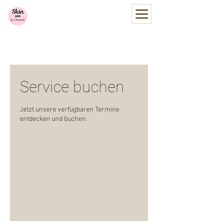
Skin care by Chantale
you
be
t
iful
Online Termin vereinbaren
Service buchen
Jetzt unsere verfügbaren Termine
entdecken und buchen.